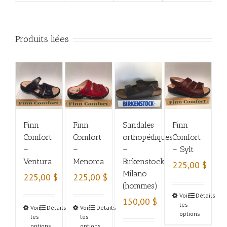
Produits liées
Finn
Finn
Sandales
Finn
Comfort
Comfort
orthopédiques
Comfort
–
–
–
– Sylt
Ventura
Menorca
Birkenstock
225,00
$
Milano
225,00
$
225,00
$
(hommes)
Voir
Détails
150,00
$
les
Voir
Détails
Voir
Détails
options
les
les
options
options