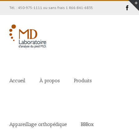
Face
Tél. : 450-975-1111 ou sans frais 1 866-841-6835
Accueil
À propos
Produits
Appareillage orthopédique
BBBox