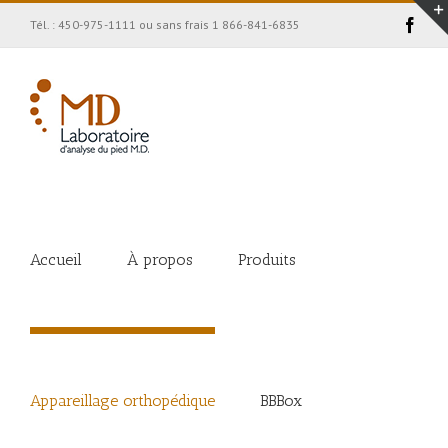
Face
Tél. : 450-975-1111 ou sans frais 1 866-841-6835
Accueil
À propos
Produits
Appareillage orthopédique
BBBox