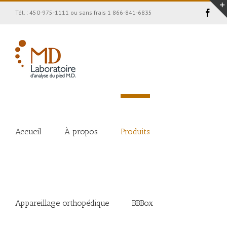
Face
Tél. : 450-975-1111 ou sans frais 1 866-841-6835
Accueil
À propos
Produits
Appareillage orthopédique
BBBox