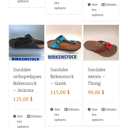
options
les
Voir
Détails
options
les
options
Sandales
Sandales
Sandales
orthopédiques
Birkenstock
Aetrex –
Birkenstock
– Gizeh
Thong
– Arizona
115,00
$
90,00
$
125,00
$
Voir
Détails
Voir
Détails
les
les
Voir
Détails
options
options
les
options