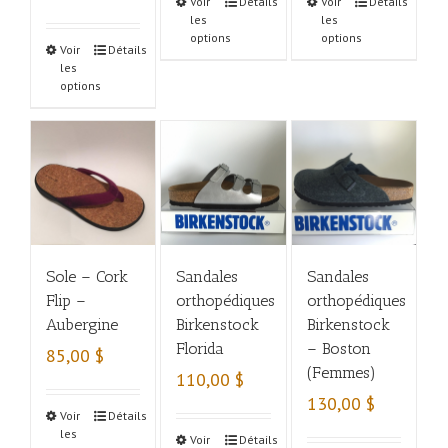
Voir
Détails
Voir
Détails
les
les
options
options
Voir
Détails
les
options
Sole – Cork
Sandales
Sandales
Flip –
orthopédiques
orthopédiques
Aubergine
Birkenstock
Birkenstock
Florida
– Boston
85,00
$
(Femmes)
110,00
$
130,00
$
Voir
Détails
les
Voir
Détails