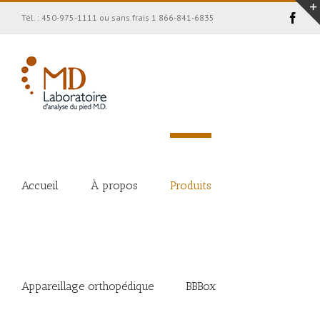
Face
Tél. : 450-975-1111 ou sans frais 1 866-841-6835
Accueil
À propos
Produits
Appareillage orthopédique
BBBox